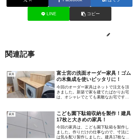
LINE
コピー
mokkoujo
関連記事
富士宮の洗面オーダー家具！ゴム
家具
の木集成を使いピッタリに！
今回のオーダー家具はネットで注文を頂
きました。新築で家を建てたばかりお宅
は、オシャレでとても素敵なお宅です。
^^作ったオーダー家具は洗濯乾燥機を覆
い、ピッタリと作りました。ここでは、
富士宮の洗面オーダー家具！ゴムの木集
こども園下駄箱収納を製作！建具
家具
成を使いピッタリに！について紹介して
17枚と大きめの家具！
いきます。
今回の家具は、こども園下駄箱を製作し
ました。作りだけの仕事なので、寸法に
は気を配り製作しました。建具17枚なの