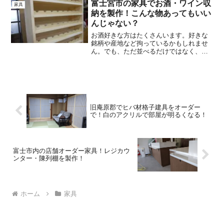
ターバックロッカーを製作！ラワンラン
富士宮市の家具でお酒・ワイン収
家具
バ―仕上げ」について紹介していきま
納を製作！こんな物あってもいい
す。
んじゃない？
お酒好きな方はたくさんいます。好きな
銘柄や産地など拘っているかもしれませ
ん。でも、ただ並べるだけではなく、置
き方を考えるとインテリアにもなりま
す。そこで今回は、富士宮市の家具でお
酒・ワイン収納を製作！こんな物あって
もいいんじゃない？について紹介しま
す。
旧庵原郡でヒバ材格子建具をオーダー
で！白のアクリルで部屋が明るくなる！
富士市内の店舗オーダー家具！レジカウ
ンター・陳列棚を製作！
ホーム
家具