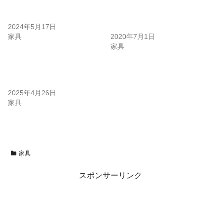
テーブル天板の修理塗装！家
富士市でテーブル修理の依
族の思い出を捨てられない！
頼！30年使った物思い出が詰
2024年5月17日
まっている！
家具
2020年7月1日
家具
富士市内で大テーブル製作！
中に植物が入り落ち着きを感
じる！
2025年4月26日
家具
家具
スポンサーリンク