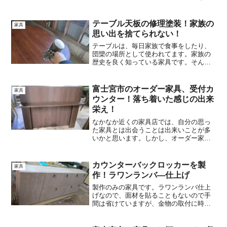
で、思っている以上に手が掛かってしま
いましたが、なかなかの出来栄えです。
ぜひ見てください。^^
テーブル天板の修理塗装！家族の
家具
思い出を捨てられない！
テーブルは、毎日家族で食事をしたり、
団欒の場所として使われてます。家族の
歴史を良く知っている家具です。そんな
テーブルをなかなか変えられるものでは
ないのかもしれません。今回は、テーブ
ル天板の修理塗装！家族の思い出を捨て
富士宮市のオーダー家具、受付カ
家具
られない！についてお伝えします。
ウンター！落ち着いた感じの出来
栄え！
なかなか近くの家具店では、自分の思っ
た家具とは出会うことは出来いことが多
いかと思います。しかし、オーダー家具
となれば、高さ・幅・奥行・材質・使用
と好みの通りに作ることができます。決
まった場所に合わせて作るのですから当
カウンターバックロッカーを製
家具
然なんですけどね！今回は、富士宮市の
作！ラワンランバ―仕上げ
オーダー家具、受付カウンター！落ち着
いた感じの出来栄え！について紹介しま
製作のみの家具です。ラワンランバ仕上
す。
げなので、面材を貼ることもないので手
間は省けていますが、金物の取付に時間
をとられてしまいました。でも、なかな
かの出来です。そこで今回は、「カウン